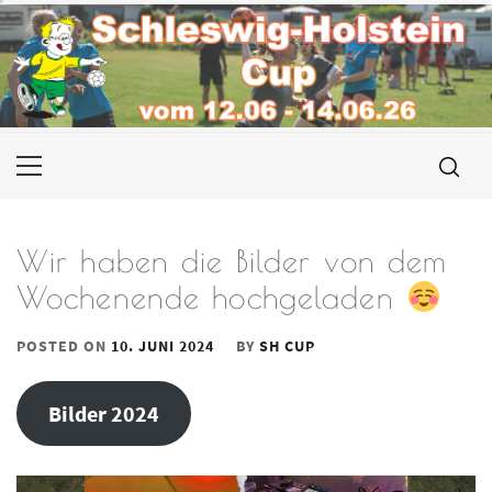
Skip
to
content
Primary
Menu
Wir haben die Bilder von dem
Wochenende hochgeladen
POSTED ON
10. JUNI 2024
BY
SH CUP
Bilder 2024